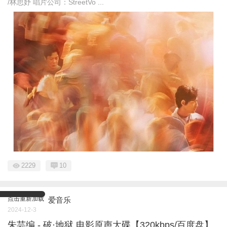
/林思妤 唱片公司：StreetVo ...
2229
10
点击重新加载
爱音乐
2024-12-3
朱芸编 - 破·地狱 电影原声大碟【320kbps/百度盘】