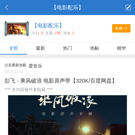
【电影配乐】
【电影配乐】
收藏
+1
今日:
0
主题:
198
排名:
2
全部
最新
热门
热帖
精华
点击重新加载
爱音乐
2024-12-11
彭飞 - 乘风破浪 电影原声带【320K/百度网盘】
**** 本内容被作者隐藏 ****