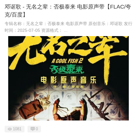
邓讴歌 - 无名之辈：否极泰来 电影原声带【FLAC/夸
克/百度】
专辑名称：无名之辈：否极泰来 电影原声带 原创音乐：邓讴歌 发行
时间：2025-07-05 资源格式： ...
1081
0