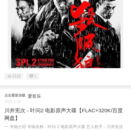
2118
1
点击重新加载
爱音乐
2025-1-10
川井宪次 - 叶问2 电影原声大碟【FLAC+320K/百度
网盘】
一.专辑介绍 专辑名称：叶问 2 电影原声大碟 艺人歌手：川井宪次