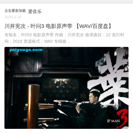
点击重新加载
爱音乐
2025-1-10
川井宪次 - 叶问3 电影原声带 【WAV/百度盘】
专辑名：叶问3 电影原声带 作曲：川井宪次 收录曲目：22 发行时
间：2018 资源格式：WAV 专辑曲 ...