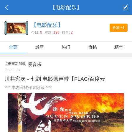
【电影配乐】
【电影配乐】
收藏
+1
今日:
0
主题:
198
排名:
2
全部
最新
热门
热帖
精华
点击重新加载
爱音乐
2025-1-10
川井宪次 - 七剑 电影原声带【FLAC/百度云
**** 本内容被作者隐藏 ****