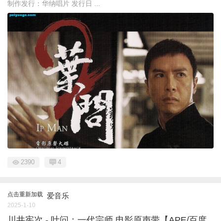
制作发行：华纳唱片 发行日 ...
2390
4
点击重新加载
爱音乐
2025-1-10
川井宪次 - 叶问：一代宗师 电影原声带【APE/百度