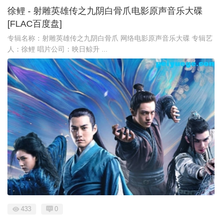
徐鲤 - 射雕英雄传之九阴白骨爪电影原声音乐大碟
[FLAC百度盘]
专辑名称：射雕英雄传之九阴白骨爪 网络电影原声音乐大碟 专辑艺
人：徐鲤 唱片公司：映日鲸升 ...
433
0