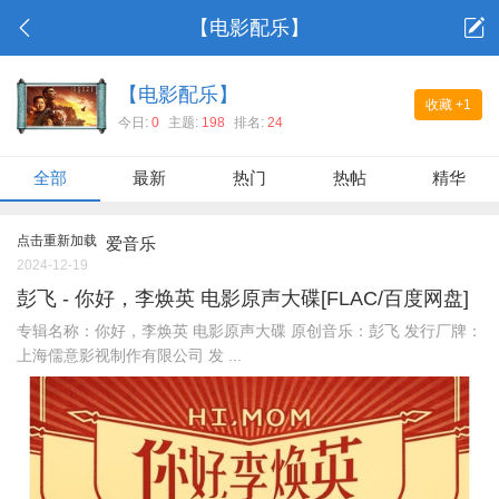
【电影配乐】
【电影配乐】
收藏
+1
今日:
0
主题:
198
排名:
24
全部
最新
热门
热帖
精华
点击重新加载
爱音乐
2024-12-19
彭飞 - 你好，李焕英 电影原声大碟[FLAC/百度网盘]
专辑名称：你好，李焕英 电影原声大碟 原创音乐：彭飞 发行厂牌：
上海儒意影视制作有限公司 发 ...