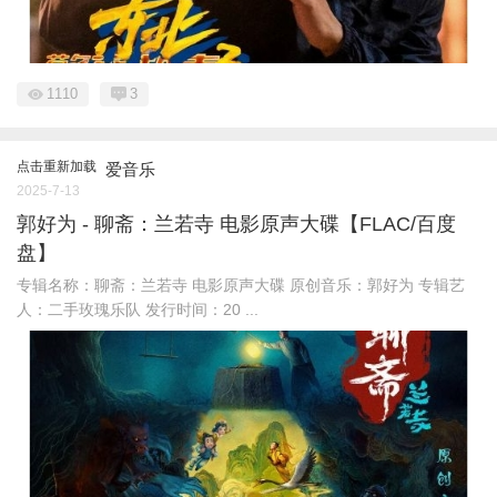
1110
3
点击重新加载
爱音乐
2025-7-13
郭好为 - 聊斋：兰若寺 电影原声大碟【FLAC/百度
盘】
专辑名称：聊斋：兰若寺 电影原声大碟 原创音乐：郭好为 专辑艺
人：二手玫瑰乐队 发行时间：20 ...