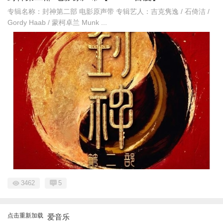
专辑名称：封神第二部 电影原声带 专辑艺人：吉克隽逸 / 石倚洁 /
Gordy Haab / 蒙柯卓兰 Munk ...
3462
5
点击重新加载
爱音乐