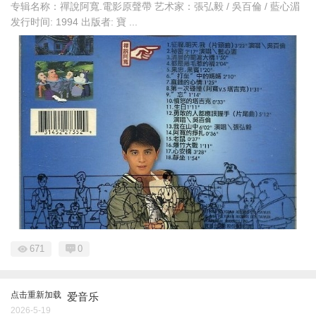
专辑名称：禪說阿寬.電影原聲帶 艺术家：張弘毅 / 吳百倫 / 藍心湄
发行时间: 1994 出版者: 寶 ...
671
0
点击重新加载
爱音乐
2026-5-19