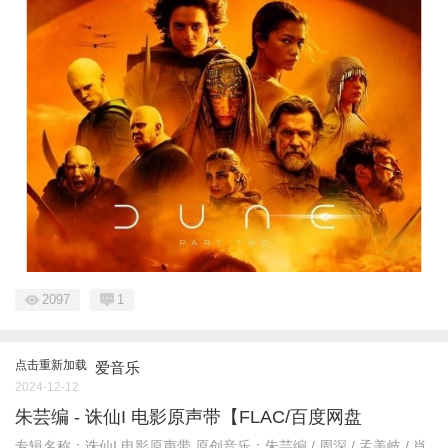
2097
1
点击重新加载
爱音乐
2024-12-12
朱芸编 - 诛仙I 电影原声带【FLAC/百度网盘
专辑名称：诛仙I 电影原声带 原创音乐：朱芸编 / 周深 / 孟美岐 / 肖