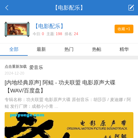
【电影配乐】
【电影配乐】
收藏
+1
今日:
0
主题:
198
排名:
24
全部
最新
热门
热帖
精华
点击重新加载
爱音乐
2024-12-20
[内地经典原声] 阿鲲 - 功夫联盟 电影原声大碟
【WAV/百度盘】
专辑名称：功夫联盟 电影原声大碟 原创音乐：胡莎莎 / 麦迪娜 / 阿
鲲 发行厂牌：成都小小青 ...