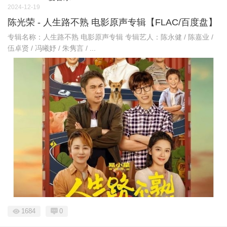
2024-12-19
陈光荣 - 人生路不熟 电影原声专辑【FLAC/百度盘】
专辑名称：人生路不熟 电影原声专辑 专辑艺人：陈永健 / 陈嘉业 /
伍卓贤 / 冯曦妤 / 朱隽言 / ...
1684
0