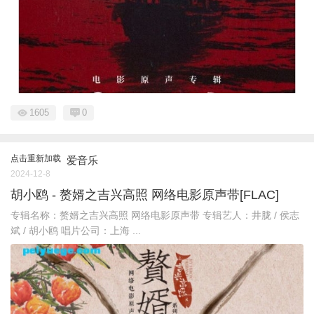
1605
0
点击重新加载
爱音乐
2024-12-8
胡小鸥 - 赘婿之吉兴高照 网络电影原声带[FLAC]
专辑名称：赘婿之吉兴高照 网络电影原声带 专辑艺人：井胧 / 侯志
斌 / 胡小鸥 唱片公司：上海 ...